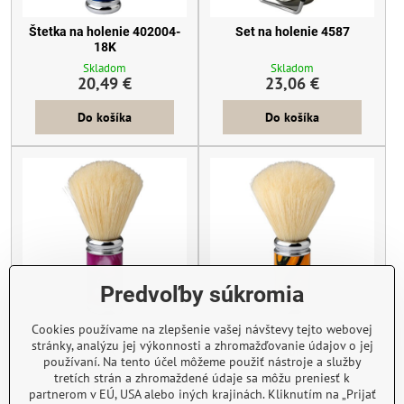
Štetka na holenie 402004-
Set na holenie 4587
18K
Skladom
Skladom
20,49 €
23,06 €
Do košíka
Do košíka
Predvoľby súkromia
Cookies používame na zlepšenie vašej návštevy tejto webovej
Štetka na holenie 402005-
Štetka na holenie 402005-
stránky, analýzu jej výkonnosti a zhromažďovanie údajov o jej
21K
20K
používaní. Na tento účel môžeme použiť nástroje a služby
Skladom
Skladom
tretích strán a zhromaždené údaje sa môžu preniesť k
20,49 €
20,49 €
partnerom v EÚ, USA alebo iných krajinách. Kliknutím na „Prijať