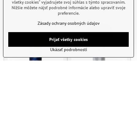
všetky cookies“ vyjadrujete svoj súhlas s týmto spracovaním.
Do košíka
Do košíka
Nižšie môžete nájsť podrobné informácie alebo upraviť svoje
preferencie.
Zásady ochrany osobných údajov
Prijať všetky cookies
Ukázať podrobnosti
Štetka na holenie 402005-
Štetka na holenie 402001-
18K
23S
Skladom
Skladom
20,49 €
24,60 €
Do košíka
Do košíka