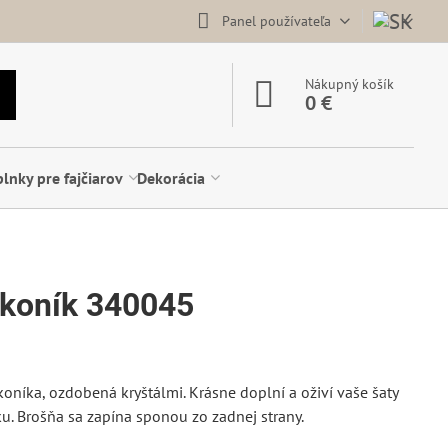
Panel používateľa
Nákupný košík
0 €
lnky pre fajčiarov
Dekorácia
 koník 340045
oníka, ozdobená kryštálmi. Krásne doplní a oživí vaše šaty
ku. Brošňa sa zapína sponou zo zadnej strany.