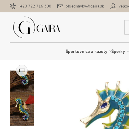
+420 722 716 300
objednavky@gaira.sk
veľk
Šperkovnica a kazety
Šperky