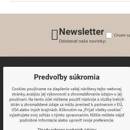
Newsletter
Chcem sa
Odoberať naše novinky:
Gairaca s.r.o.
Predvoľby súkromia
74253 Kunín 348
Česká republika
Cookies používame na zlepšenie vašej návštevy tejto webovej
Telefon:
+420 722 716 300
stránky, analýzu jej výkonnosti a zhromažďovanie údajov o jej
E-mail:
objednavky@gaira.sk
používaní. Na tento účel môžeme použiť nástroje a služby tretích
strán a zhromaždené údaje sa môžu preniesť k partnerom v EÚ,
© GAIRA® Copyright by Gairaca s.r.o.
USA alebo iných krajinách. Kliknutím na „Prijať všetky cookies“
All rights reserved
vyjadrujete svoj súhlas s týmto spracovaním. Nižšie môžete nájsť
podrobné informácie alebo upraviť svoje preferencie.
Zásady ochrany osobných údajov