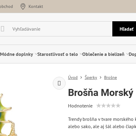
oobchod
Kontakt
Hľadať
Módne doplnky
Starostlivosť o telo
Oblečenie a bielizeň
Dop
Úvod
Šperky
Brošne
Brošňa Morský
Hodnotenie
Trendy brošňa v tvare morského k
alebo sako, ale aj šál alebo čiap