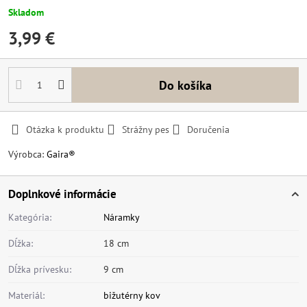
Skladom
3,99 €
Do košíka
Otázka k produktu
Strážny pes
Doručenia
Výrobca:
Gaira®
Doplnkové informácie
Kategória:
Náramky
Dĺžka:
18 cm
Dĺžka prívesku:
9 cm
Materiál:
bižutérny kov