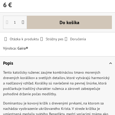
6 €
Do košíka
Otázka k produktu
Strážny pes
Doručenia
Výrobca:
Gaira®
Popis
Tento katolícky ruženec zaujme kombináciou tmavo morených
drevených korálikov a svetlých detailov, ktoré vytvárajú harmonický
a nadčasový vzhľad. Koráliky sú navlečené na pevnej šnúrke, ktorá
podčiarkuje tradičný charakter ruženca a zároveň zabezpečuje
pohodlné držanie počas modlitby.
Dominantou je kovový krížik s drevenými prvkami, na ktorom sa
nachádza vyobrazenie ukrižovaného Krista. V strede krížika je
umiestnená medaila svätého Benedikta, medzi veriacimi známa ako