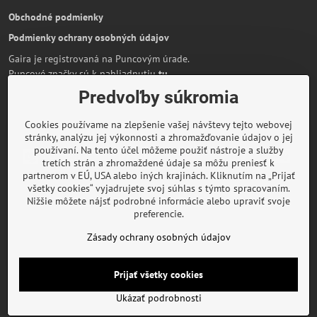
Obchodné podmienky
Podmienky ochrany osobných údajov
Gaira je registrovaná na Puncovým úrade.
Puncové značky sú k nahliadnutiu
tu
.
Predvoľby súkromia
Partnerská stránka:
AmiraShop.sk
Bypami.cz
Cookies používame na zlepšenie vašej návštevy tejto webovej
Informácie o platbe kartou
stránky, analýzu jej výkonnosti a zhromažďovanie údajov o jej
používaní. Na tento účel môžeme použiť nástroje a služby
tretích strán a zhromaždené údaje sa môžu preniesť k
partnerom v EÚ, USA alebo iných krajinách. Kliknutím na „Prijať
všetky cookies“ vyjadrujete svoj súhlas s týmto spracovaním.
O značke Gaira
Nižšie môžete nájsť podrobné informácie alebo upraviť svoje
preferencie.
Rady a inšpirácie
Zásady ochrany osobných údajov
©
2026
Copyright
Predvoľby súkromia
Zásady ochrany osobných údajov
Prijať všetky cookies
Podmienky používania
Ukázať podrobnosti
Vytvorené pomocou:
BiznisWeb.sk