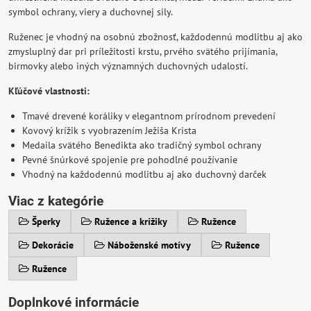
symbol ochrany, viery a duchovnej sily.
Ruženec je vhodný na osobnú zbožnosť, každodennú modlitbu aj ako
zmysluplný dar pri príležitosti krstu, prvého svätého prijímania,
birmovky alebo iných významných duchovných udalostí.
Kľúčové vlastnosti:
Tmavé drevené koráliky v elegantnom prírodnom prevedení
Kovový krížik s vyobrazením Ježiša Krista
Medaila svätého Benedikta ako tradičný symbol ochrany
Pevné šnúrkové spojenie pre pohodlné používanie
Vhodný na každodennú modlitbu aj ako duchovný darček
Viac z kategórie
Šperky
Ružence a krížiky
Ružence
Dekorácie
Náboženské motívy
Ružence
Ružence
Doplnkové informácie