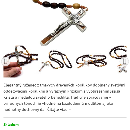
Elegantný ruženec z tmavých drevených korálikov doplnený svetlými
oddeľovacími korálikmi a výrazným krížikom s vyobrazením Ježiša
Krista a medailou svätého Benedikta. Tradičné spracovanie v
prírodných tónoch je vhodné na každodennú modlitbu aj ako
hodnotný duchovný dar.
Čítajte viac
Skladom