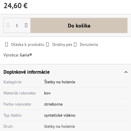
24,60 €
Do košíka
Otázka k produktu
Strážny pes
Doručenia
Výrobca:
Gaira®
Doplnkové informácie
Kategória:
Štetky na holenie
Materiál rukoväte:
kov
Farba rukoväte:
strieborna
Typ štetín:
syntetické vlákno
Druh:
štetky na holenie